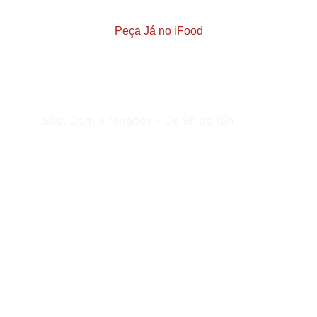
Peça Já no iFood
ATENDIMENTO
Sáb, Dom e feriados - De 9h às 15h
CONTATO
(48) 98829-4937
LOCALIZAÇÃO
Rua Vidal Vicente de Andrade, 55       
Sertão de Imaruim - São José / SC